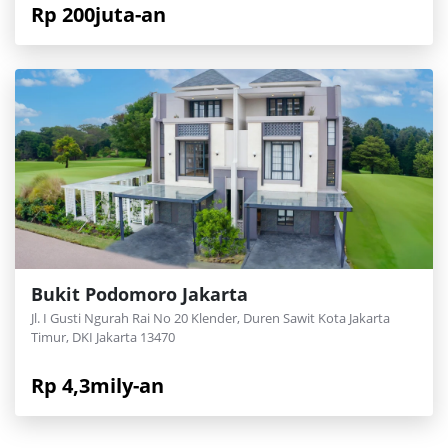
Rp 200juta-an
Bukit Podomoro Jakarta
Jl. I Gusti Ngurah Rai No 20 Klender, Duren Sawit Kota Jakarta
Timur, DKI Jakarta 13470
Rp 4,3mily-an