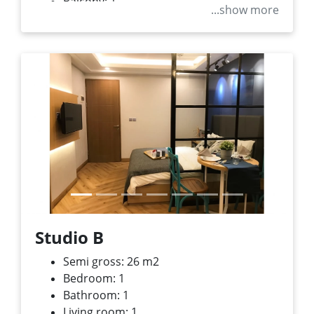
Balcony: 1
...show more
Previous
Next
Studio B
Semi gross: 26 m
2
Bedroom: 1
Bathroom: 1
Living room: 1