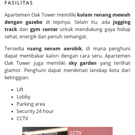
FASILITAS
Apartemen Oak Tower memiliki
kolam renang mewah
dengan gazebo
di tepinya. Selain itu, ada
jogging
track
dan
gym center
untuk mendukung gaya hidup
sehat, energik dan penuh semangat.
Tersedia
ruang senam aerobik
, di mana penghuni
dapat membakar kalori dengan cara seru. Apartemen
Oak Tower juga memiliki
sky garden
yang terlihat
glamor. Penghuni dapat menikmati lanskap kota dari
ketinggian.
Lift
Lobby
Parking area
Security 24 hour
CCTV
Aerobic Room
CCTV