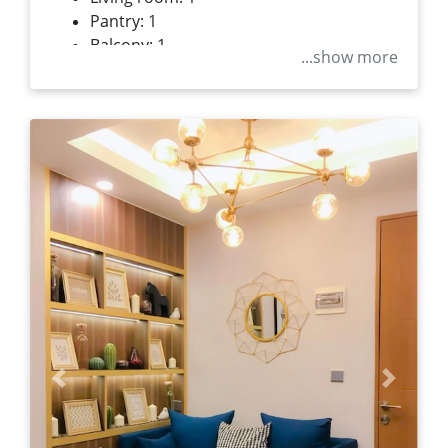
Pantry: 1
Balcony: 1
...show more
Previous
Next